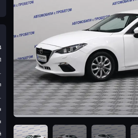
4
П
.
л
.
н
н
й