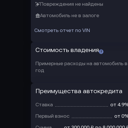
Повреждения не найдены
Автомобиль не в залоге
Смотреть отчет по VIN
Стоимость владения
Примерные расходы на автомобиль в
год
Преимущества автокредита
Преимущества
автокредита
Ставка
от 4.9
Первый взнос
от 0
Сумма
от 300 000 ₽ до 8 000 000 