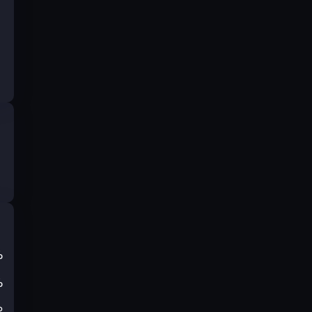
%
%
₽