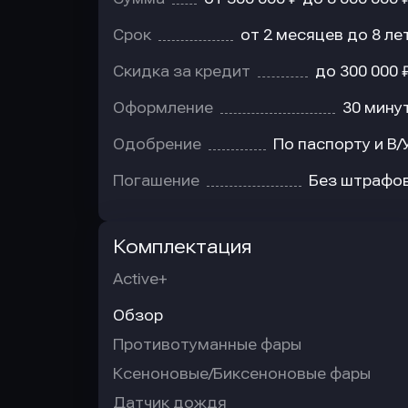
Срок
от 2 месяцев до 8 ле
Скидка за кредит
до 300 000 
Оформление
30 мину
Одобрение
По паспорту и В/
Погашение
Без штрафо
Комплектация
Active+
Обзор
Противотуманные фары
Ксеноновые/Биксеноновые фары
Датчик дождя