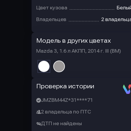
Цвет кузова
Белы
Владельцев
2 владельц
Модель в других цветах
Mazda 3, 1.6 л АКПП, 2014 г. III (BM)
Автотека
Проверка истории
JMZBM44Z*31****71
2 владельца по ПТС
ДТП не найдены