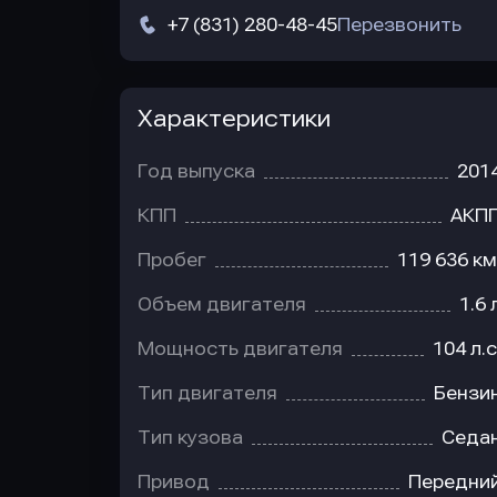
+7 (831) 280-48-45
Перезвонить
Характеристики
Год выпуска
201
КПП
АКП
Пробег
119 636 км
Объем двигателя
1.6 
Мощность двигателя
104 л.с
Тип двигателя
Бензи
Тип кузова
Седа
Привод
Передни