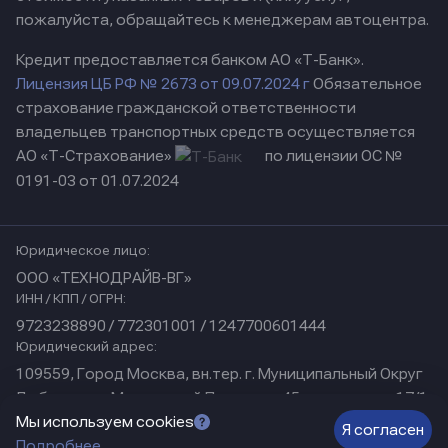
пожалуйста, обращайтесь к менеджерам автоцентра.
Кредит предоставляется банком АО «Т-Банк».
Лицензия ЦБ РФ № 2673 от 09.07.2024 г
Обязательное
страхование гражданской ответственности
владельцев транспортных средств осуществляется
АО «Т-Страхование»
по лицензии ОС №
0191-03 от 01.07.2024
Юридическое лицо:
ООО «ТЕХНОДРАЙВ-ВГ»
ИНН / КПП / ОГРН:
9723238890 / 772301001 / 1247700601444
Юридический адрес:
109559, Город Москва, вн.тер. г. Муниципальный Округ
Люблино, ул Марьинский Парк, дом 45, помещение 17/1
Физический адрес:
Мы используем cookies
Я согласен
Подробнее
г. Нижний Новгород, ул. Коминтерна, д. 31