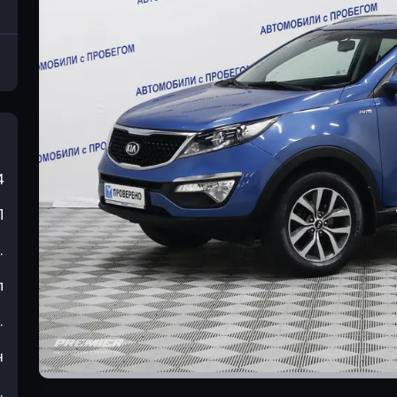
4
П
.
л
.
н
.