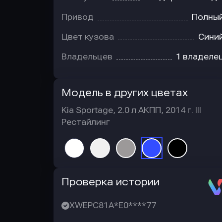
Привод
Полны
Цвет кузова
Сини
Владельцев
1 владеле
Модель в других цветах
Kia Sportage, 2.0 л АКПП, 2014 г. III
Рестайлинг
Автотека
Проверка истории
XWEPC81A*E0****77