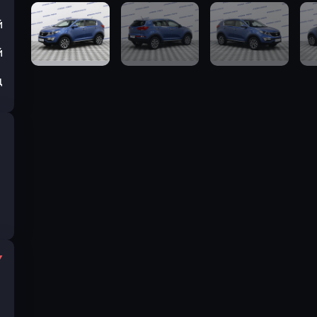
й
й
ц