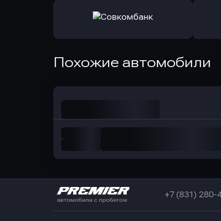
Оправить заявку
Оправит
в РоссельхозБанк
в Почт
Оправить заявку
Похожие автомобили
в Совкомбанк
+7 (831) 280-