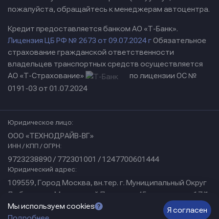
пожалуйста, обращайтесь к менеджерам автоцентра.
Кредит предоставляется банком АО «Т-Банк».
Лицензия ЦБ РФ № 2673 от 09.07.2024 г
Обязательное
страхование гражданской ответственности
владельцев транспортных средств осуществляется
АО «Т-Страхование»
по лицензии ОС №
0191-03 от 01.07.2024
Юридическое лицо:
ООО «ТЕХНОДРАЙВ-ВГ»
ИНН / КПП / ОГРН:
9723238890 / 772301001 / 1247700601444
Юридический адрес:
109559, Город Москва, вн.тер. г. Муниципальный Округ
Люблино, ул Марьинский Парк, дом 45, помещение 17/1
Физический адрес:
Мы используем cookies
Я согласен
г. Нижний Новгород, ул. Коминтерна, д. 31
Подробнее