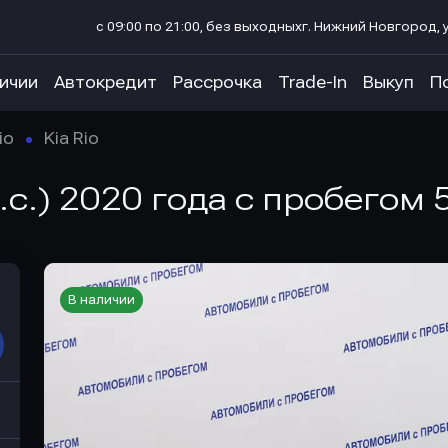
с 09:00 по 21:00, без выходных
г. Нижний Новгород, у
личии
Автокредит
Рассрочка
Trade-In
Выкуп
П
io
Kia Rio
л.с.) 2020 года с пробегом 
В наличии