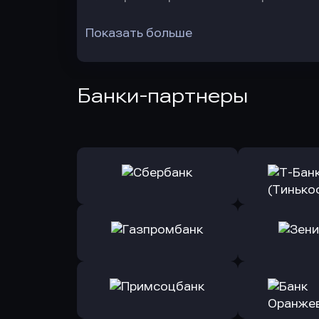
Показать больше
Банки-партнеры
Оправить заявку
Оправит
в Сбербанк
в Т-Банк 
Оправить заявку
Оправит
в Газпромбанк
в Зени