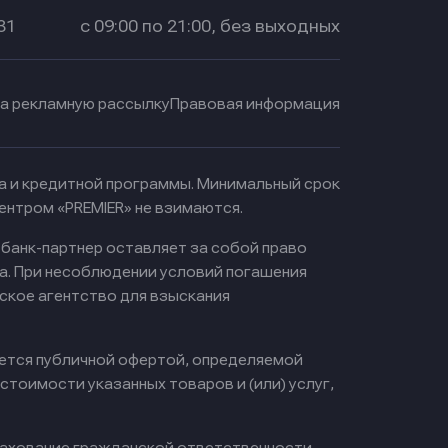
31
с 09:00 по 21:00, без выходных
на рекламную рассылку
Правовая информация
ма и кредитной программы. Минимальный срок
ентром «PREMIER» не взимаются.
 банк-партнер оставляет за собой право
а. При несоблюдении условий погашения
ское агентство для взыскания
яется публичной офертой, определяемой
тоимости указанных товаров и (или) услуг,