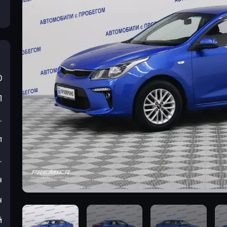
0
П
.
л
.
н
н
й