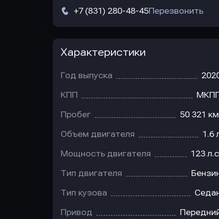
+7 (831) 280-48-45
Перезвонить
Характеристики
Год выпуска
202
КПП
МКП
Пробег
50 321 км
Объем двигателя
1.6 
Мощность двигателя
123 л.с
Тип двигателя
Бензи
Тип кузова
Седа
Привод
Передни