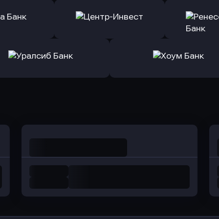
ь заявку
Оправить заявку
Оправит
ранжевый
в Абсолют Банк
в Банк 
ь заявку
Оправить заявку
Оправит
а Банк
в Центр-Инвест
в Ренес
Оправить заявку
Оправить заявку
в Уралсиб Банк
в Хоум Банк