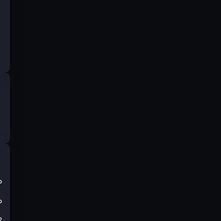
%
%
₽