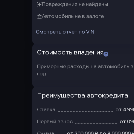
Повреждения не найдены
Автомобиль не в залоге
Смотреть отчет по VIN
Стоимость владения
Примерные расходы на автомобиль в
год
Преимущества автокредита
Преимущества
автокредита
Ставка
от 4.9
Первый взнос
от 0
Сумма
от 300 000 ₽ до 8 000 000 