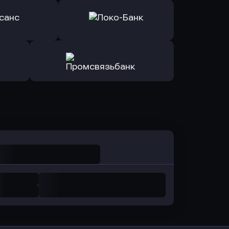
ь заявку
Оправить заявку
Авангард
в ОТП БАНК
ь заявку
Оправить заявку
санс Банк
в Локо-Банк
Оправить заявку
в Промсвязьбанк