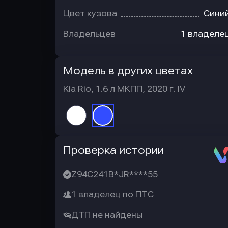
Цвет кузова
Сини
Владельцев
1 владеле
Модель в других цветах
Kia Rio, 1.6 л МКПП, 2020 г. IV
Автотека
Проверка истории
Z94C241B*JR****55
1 владелец по ПТС
ДТП не найдены