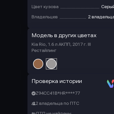
Цвет кузова
Серы
Владельцев
2 владельц
Модель в других цветах
Kia Rio, 1.6 л АКПП, 2017 г. III
Рестайлинг
Автотека
Проверка истории
Z94CC41B*HR****77
2 владельца по ПТС
ДТП не найдены