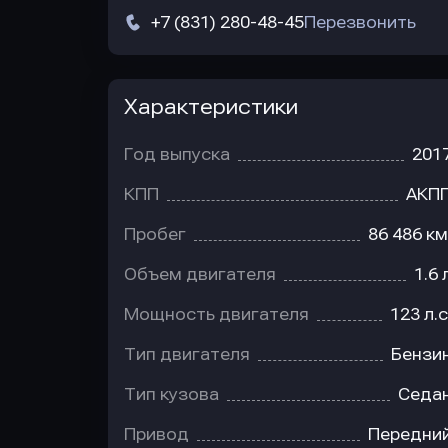
+7 (831) 280-48-45
Перезвонить
Характеристики
Год выпуска
201
КПП
АКП
Пробег
86 486 км
Объем двигателя
1.6 
Мощность двигателя
123 л.с
Тип двигателя
Бензи
Тип кузова
Седа
Привод
Передни