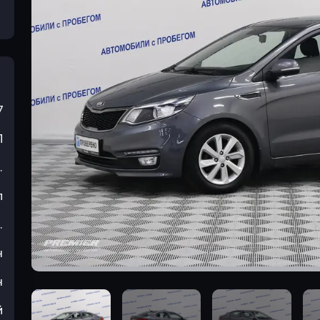
7
П
.
л
.
н
н
й