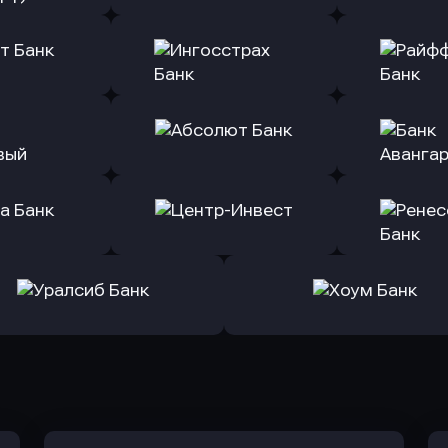
ь заявку
Оправить заявку
Оправит
(Тинькофф)
в Альфа-Банк
в АТ
ь заявку
Оправить заявку
Оправит
т Банк
в Ингосстрах Банк
в Райффа
ь заявку
Оправить заявку
Оправит
ранжевый
в Абсолют Банк
в Банк 
ь заявку
Оправить заявку
Оправит
а Банк
в Центр-Инвест
в Ренес
Оправить заявку
Оправить заявку
в Уралсиб Банк
в Хоум Банк