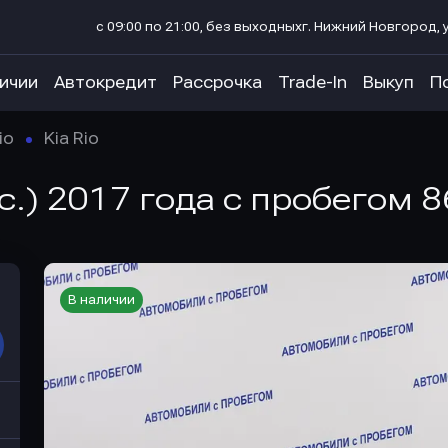
с 09:00 по 21:00, без выходных
г. Нижний Новгород, у
личии
Автокредит
Рассрочка
Trade-In
Выкуп
П
io
Kia Rio
л.с.) 2017 года с пробегом 
В наличии