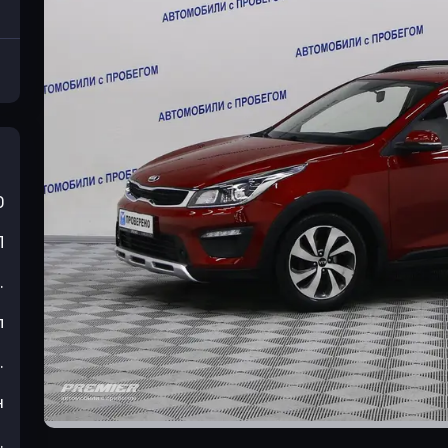
0
П
.
л
.
н
.