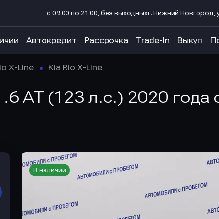
с 09:00 по 21:00, без выходных
г. Нижний Новгород, у
личии
Автокредит
Рассрочка
Trade-In
Выкуп
П
io X-Line
Kia Rio X-Line
e 1.6 AT (123 л.с.) 2020 год
В наличии