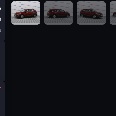
й
й
ц