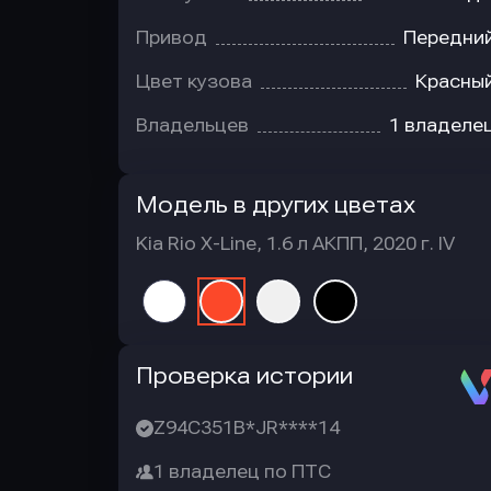
Привод
Передни
Цвет кузова
Красны
Владельцев
1 владеле
Модель в других цветах
Kia Rio X-Line, 1.6 л АКПП, 2020 г. IV
Автотека
Проверка истории
Z94C351B*JR****14
1 владелец по ПТС