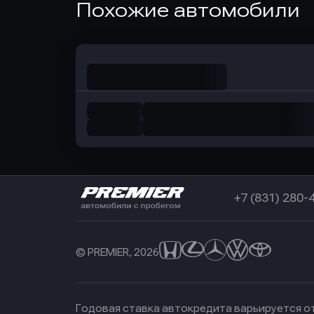
Похожие автомобили
в Совкомбанк
+7 (831) 280-
© PREMIER, 2026
Годовая ставка автокредита варьируется от