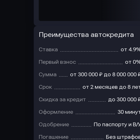
Преимущества автокредита
Преимущества
автокредита
Ставка
от 4.9
Первый взнос
от 0
Сумма
от 300 000 ₽ до 8 000 000 
Срок
от 2 месяцев до 8 ле
Скидка за кредит
до 300 000 
Оформление
30 мину
Одобрение
По паспорту и В/
Погашение
Без штрафо