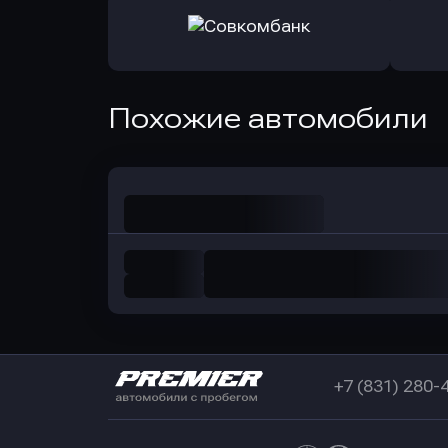
Оправить заявку
Оправит
в РоссельхозБанк
в Почт
Оправить заявку
Похожие автомобили
в Совкомбанк
+7 (831) 280-