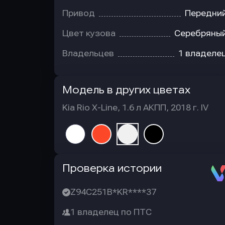
Привод
Передни
Цвет кузова
Серебряны
Владельцев
1 владеле
Модель в других цветах
Kia Rio X-Line, 1.6 л АКПП, 2018 г. IV
Автотека
Проверка истории
Z94C251B*KR****37
1 владелец по ПТС