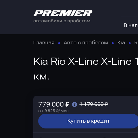
В на
Главная
Авто с пробегом
Kia
R
Kia Rio X-Line X-Lin
км.
779 000 ₽
1 179 000 ₽
от 9 825 ₽/ мес.
Купить в кредит