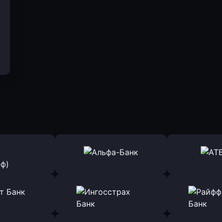
ь заявку
Оправить заявку
Оправит
(Тинькофф)
в Альфа-Банк
в АТ