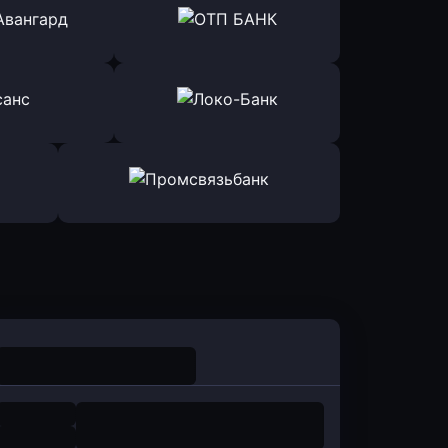
ь заявку
Оправить заявку
йзен Банк
в Экспобанк
ь заявку
Оправить заявку
Авангард
в ОТП БАНК
ь заявку
Оправить заявку
санс Банк
в Локо-Банк
Оправить заявку
в Промсвязьбанк