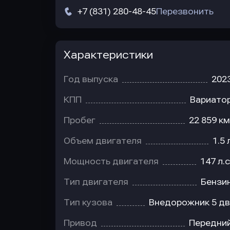
+7 (831) 280-48-45
Перезвонить
Характеристики
Год выпуска
202
КПП
Вариато
Пробег
22 859 км
Объем двигателя
1.5 
Мощность двигателя
147 л.с
Тип двигателя
Бензи
Тип кузова
Внедорожник 5 дв
Привод
Передни