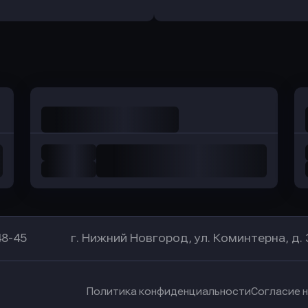
а Банк
в Центр-Инвест
в Ренес
Оправить заявку
Оправить заявку
в Уралсиб Банк
в Хоум Банк
48-45
г. Нижний Новгород, ул. Коминтерна, д. 
Политика конфиденциальности
Согласие 