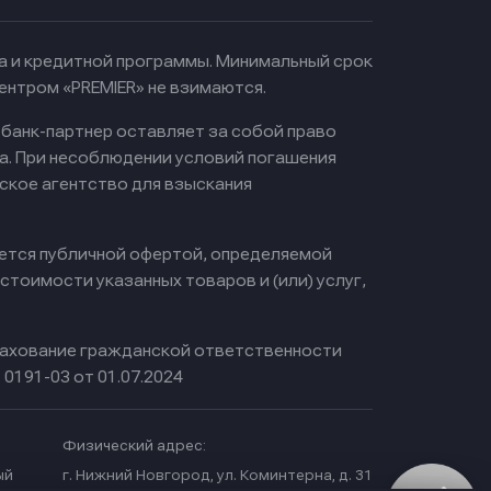
ма и кредитной программы. Минимальный срок
ентром «PREMIER» не взимаются.
 банк-партнер оставляет за собой право
а. При несоблюдении условий погашения
ское агентство для взыскания
яется публичной офертой, определяемой
тоимости указанных товаров и (или) услуг,
ахование гражданской ответственности
0191-03 от 01.07.2024
Физический адрес:
ый
г. Нижний Новгород, ул. Коминтерна, д. 31