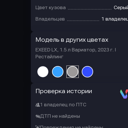
Цвет кузова
Серы
Владельцев
1 владеле
Модель в других цветах
EXEED LX, 1.5 л Вариатор, 2023 г. I
Рестайлинг
Автотека
Проверка истории
1 владелец по ПТС
ДТП не найдены
Повреждения не найдены