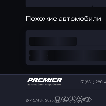
в РоссельхозБанк
в Почт
Оправить заявку
Похожие автомобили
в Совкомбанк
+7 (831) 280-
© PREMIER, 2026