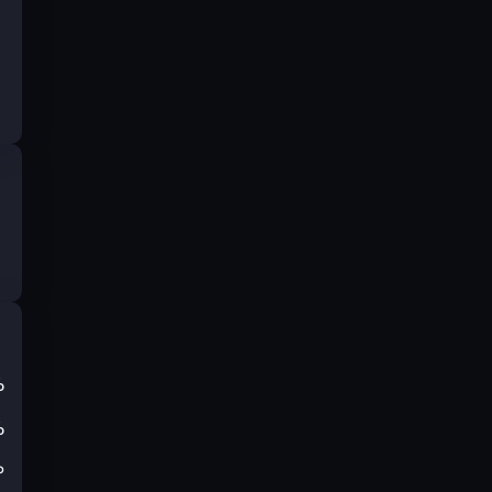
%
%
₽