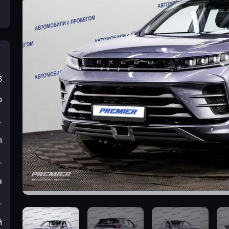
3
р
.
л
.
н
.
й