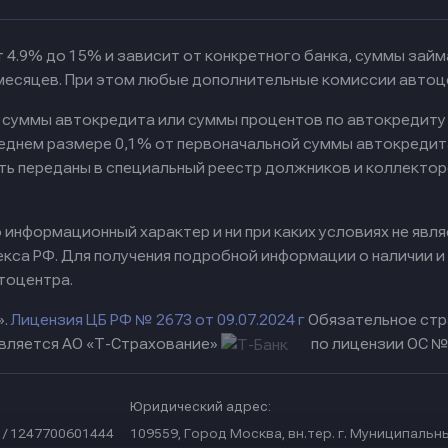
 4.9% до 15% и зависит от конкретного банка, суммы зай
 месяцев. При этом любые дополнительные комиссии автоц
к суммы автокредита или суммы процентов по автокредиту
реднем размере 0,1% от первоначальной суммы автокредит
ть переданы в специальный реестр должников и коллектор
информационный характер и ни при каких условиях не явл
са РФ. Для получения подробной информации о наличии и с
тоцентра.
».
Лицензия ЦБ РФ № 2673 от 09.07.2024 г
Обязательное стр
вляется АО «Т-Страхование»
по лицензии ОС № 
Юридический адрес:
 / 1247700601444
109559, Город Москва, вн.тер. г. Муниципальн