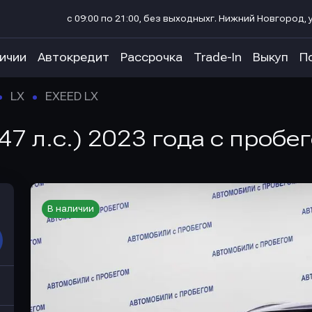
с 09:00 по 21:00, без выходных
г. Нижний Новгород, у
личии
Автокредит
Рассрочка
Trade-In
Выкуп
П
LX
EXEED LX
47 л.с.) 2023 года с пробе
В наличии