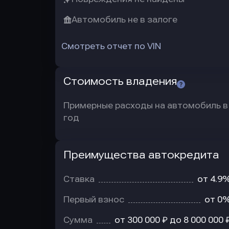
Автомобиль не в залоге
Смотреть отчет по VIN
Стоимость владения
Примерные расходы на автомобиль в
год
Преимущества автокредита
Преимущества
автокредита
Ставка
от 4.9
Первый взнос
от 0
Сумма
от 300 000 ₽ до 8 000 000 