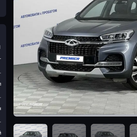
1
т
.
л
.
н
.
й