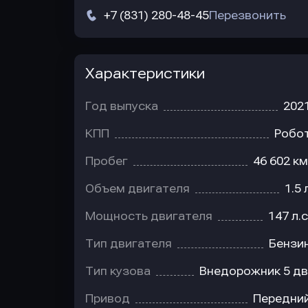
+7 (831) 280-48-45
Перезвонить
Характеристики
Год выпуска
202
КПП
Робо
Пробег
46 602 км
Объем двигателя
1.5 
Мощность двигателя
147 л.с
Тип двигателя
Бензи
Тип кузова
Внедорожник 5 дв
Привод
Передни