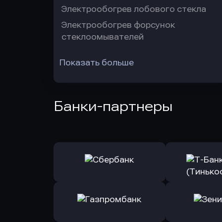
Электрообогрев лобового стекла
Электрообогрев форсунок
стеклоомывателей
Показать больше
Банки-партнеры
Оправить заявку
Оправит
в Сбербанк
в Т-Банк 