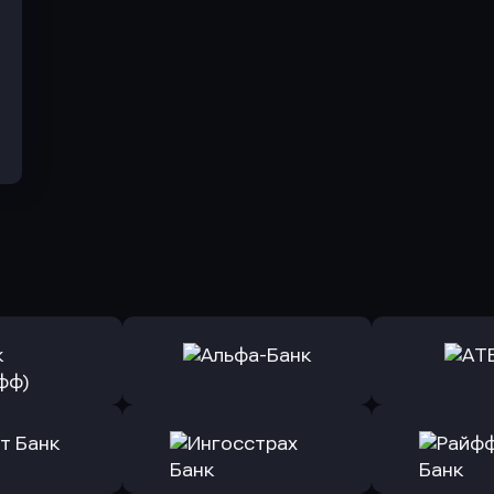
ь заявку
Оправить заявку
Оправит
(Тинькофф)
в Альфа-Банк
в АТ