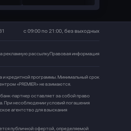
31
с 09:00 по 21:00, без выходных
на рекламную рассылку
Правовая информация
ма и кредитной программы. Минимальный срок
ентром «PREMIER» не взимаются.
 банк-партнер оставляет за собой право
а. При несоблюдении условий погашения
ское агентство для взыскания
яется публичной офертой, определяемой