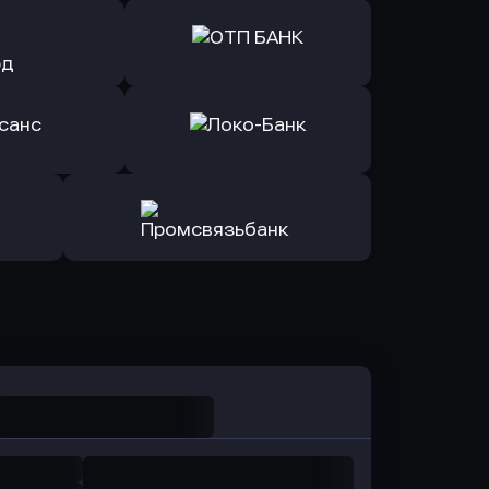
ь заявку
Оправить заявку
йзен Банк
в Экспобанк
ь заявку
Оправить заявку
Авангард
в ОТП БАНК
ь заявку
Оправить заявку
санс Банк
в Локо-Банк
Оправить заявку
в Промсвязьбанк