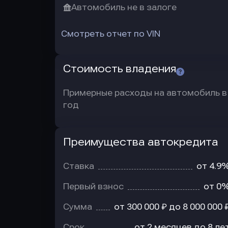
Автомобиль не в залоге
Смотреть отчет по VIN
Стоимость владения
Примерные расходы на автомобиль в
год
Преимущества автокредита
Преимущества
автокредита
Ставка
от 4.9
Первый взнос
от 0
Сумма
от 300 000 ₽ до 8 000 000 
Срок
от 2 месяцев до 8 ле