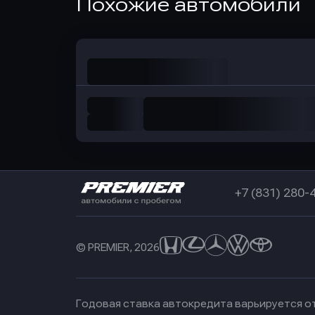
Похожие автомобили
в Совкомбанк
+7 (831) 280-
© PREMIER, 2026
Годовая ставка автокредита варьируется от