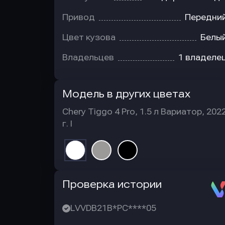
Привод
Передни
Цвет кузова
Белы
Владельцев
1 владеле
Модель в других цветах
Chery Tiggo 4 Pro, 1.5 л Вариатор, 202
г. I
Автотека
Проверка истории
LVVDB21B*PC****05