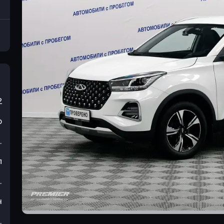
2
р
.
л
.
н
.