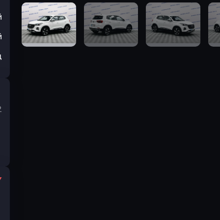
й
й
ц
2