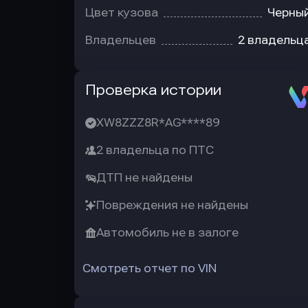
Цвет кузова
Черны
Владельцев
2 владельц
Автотека
Проверка истории
XW8ZZZ8R*AG****89
2 владельца по ПТС
ДТП не найдены
Повреждения не найдены
Автомобиль не в залоге
Смотреть отчет по VIN