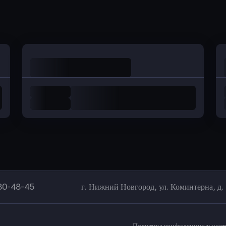
Оправить заявку
Оправить заявку
в Уралсиб Банк
в Хоум Банк
80-48-45
г. Нижний Новгород, ул. Коминтерна, д.
Политика конфиденциальност