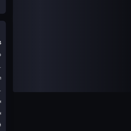
4
р
.
л
.
н
н
й