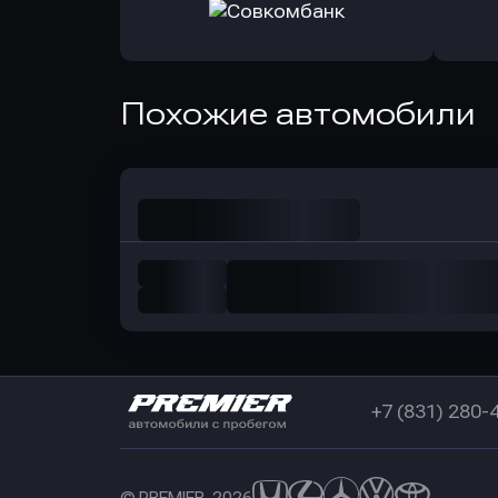
Оправить заявку
Оправит
в РоссельхозБанк
в Почт
Оправить заявку
Похожие автомобили
в Совкомбанк
+7 (831) 280-
© PREMIER, 2026