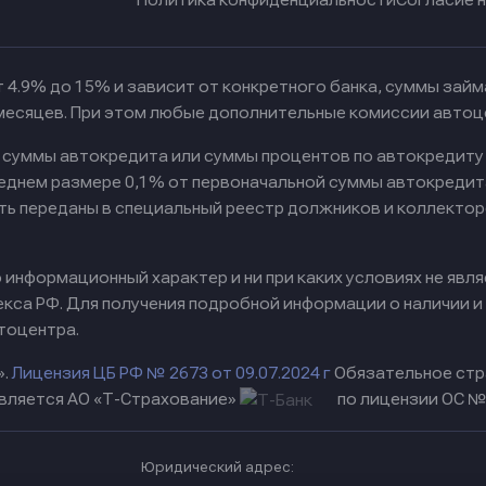
 4.9% до 15% и зависит от конкретного банка, суммы зай
 месяцев. При этом любые дополнительные комиссии автоц
к суммы автокредита или суммы процентов по автокредиту
реднем размере 0,1% от первоначальной суммы автокредит
ть переданы в специальный реестр должников и коллектор
информационный характер и ни при каких условиях не явл
са РФ. Для получения подробной информации о наличии и с
тоцентра.
».
Лицензия ЦБ РФ № 2673 от 09.07.2024 г
Обязательное стр
вляется АО «Т-Страхование»
по лицензии ОС № 
Юридический адрес: