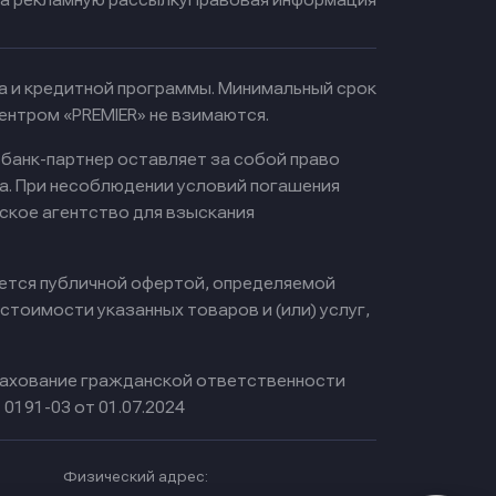
ма и кредитной программы. Минимальный срок
ентром «PREMIER» не взимаются.
 банк-партнер оставляет за собой право
а. При несоблюдении условий погашения
ское агентство для взыскания
яется публичной офертой, определяемой
тоимости указанных товаров и (или) услуг,
ахование гражданской ответственности
0191-03 от 01.07.2024
Физический адрес: