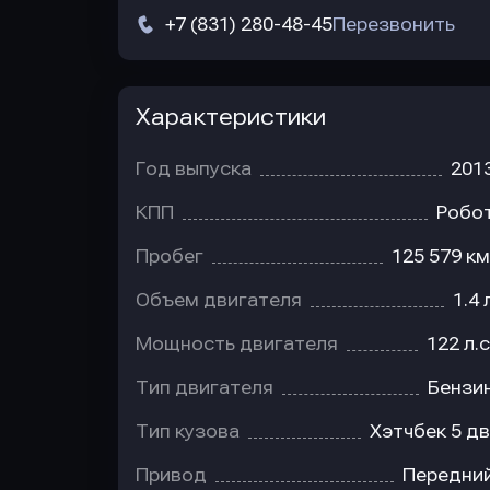
+7 (831) 280-48-45
Перезвонить
Характеристики
Год выпуска
201
КПП
Робо
Пробег
125 579 км
Объем двигателя
1.4 
Мощность двигателя
122 л.с
Тип двигателя
Бензи
Тип кузова
Хэтчбек 5 дв
Привод
Передни