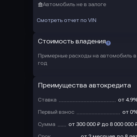
Автомобиль не в залоге
Смотреть отчет по VIN
Стоимость владения
Примерные расходы на автомобиль в
год
Преимущества автокредита
Преимущества
автокредита
Ставка
от 4.9
Первый взнос
от 0
Сумма
от 300 000 ₽ до 8 000 000 
Срок
от 2 месяцев до 8 ле