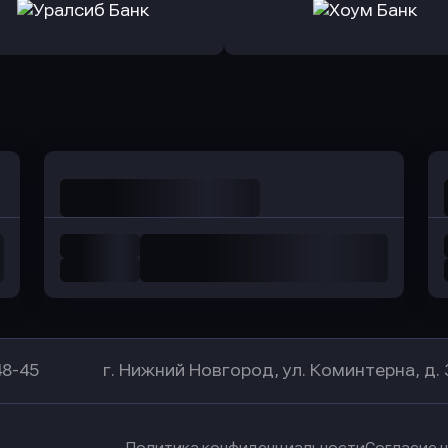
ь заявку
Оправить заявку
Оправит
а Банк
в Центр-Инвест
в Ренес
Оправить заявку
Оправить заявку
в Уралсиб Банк
в Хоум Банк
48-45
г. Нижний Новгород, ул. Коминтерна, д. 
Политика конфиденциальности
Согласие 