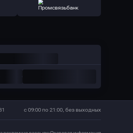
ь заявку
Оправить заявку
санс Банк
в Локо-Банк
Оправить заявку
в Промсвязьбанк
31
с 09:00 по 21:00, без выходных
на рекламную рассылку
Правовая информация