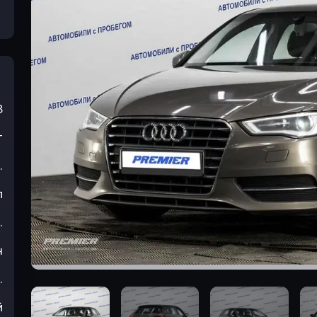
3
т
.
л
.
н
.
й