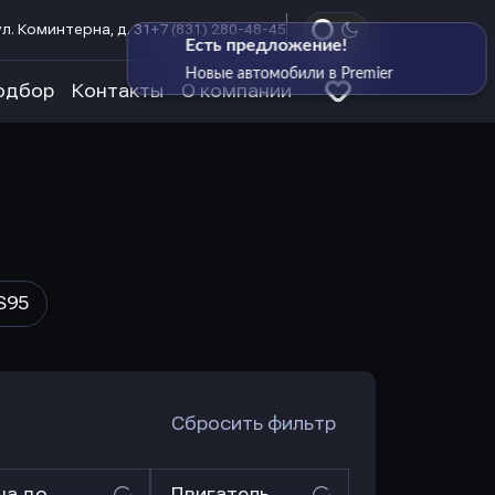
л. Коминтерна, д. 31
+7 (831) 280-48-45
Есть предложение!
Новые автомобили в Premier
одбор
Контакты
О компании
S95
Сбросить фильтр
на до
Двигатель