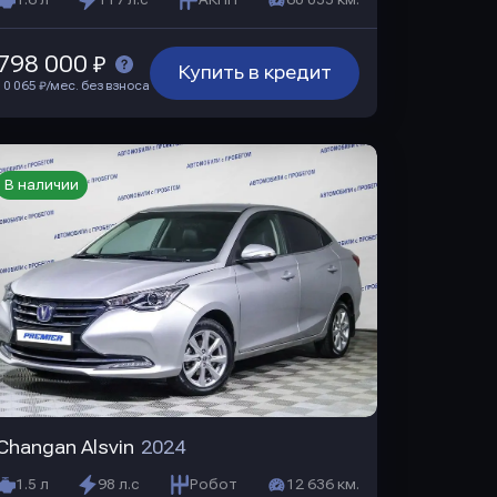
1.6 л
117 л.с
АКПП
60 055 км.
798 000 ₽
Купить в кредит
10 065 ₽/мес. без взноса
В наличии
Changan Alsvin
2024
1.5 л
98 л.с
Робот
12 636 км.