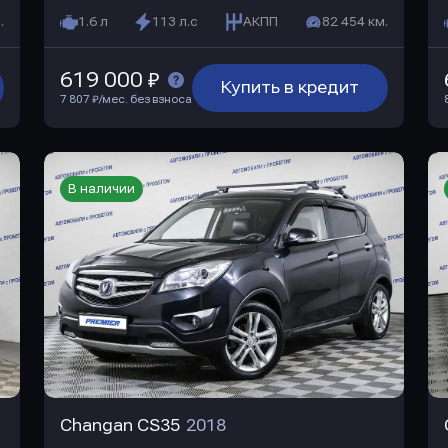
.
1.6 л
113 л.с
АКПП
82 454 км.
619 000 ₽
Купить в кредит
7 807 ₽/мес. без взноса
В наличии
Changan CS35
2018