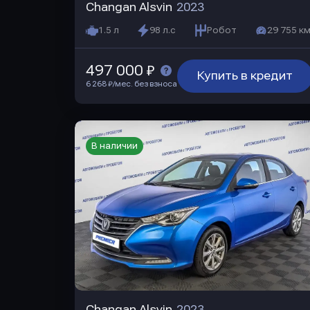
Changan Alsvin
2023
1.5 л
98 л.с
Робот
29 755 км
497 000 ₽
Купить в кредит
6 268 ₽/мес. без взноса
В наличии
Changan Alsvin
2023