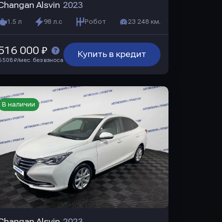
Changan Alsvin
2023
1.5 л
98 л.с
Робот
23 248 км.
516 000 ₽
Купить в кредит
6 508 ₽/мес. без взноса
В наличии
Changan Alsvin
2023