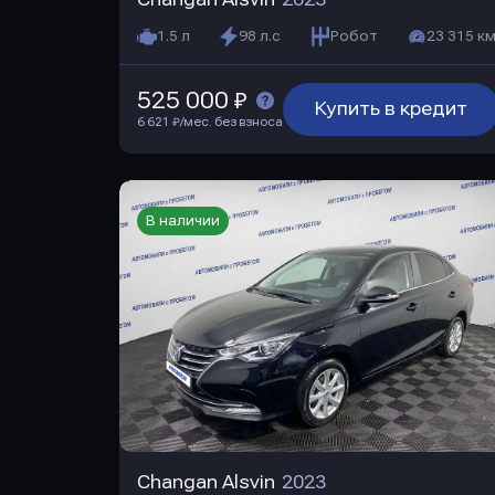
1.5 л
98 л.с
Робот
23 315 км
525 000 ₽
Купить в кредит
6 621 ₽/мес. без взноса
В наличии
Changan Alsvin
2023