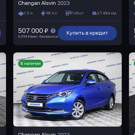
Changan Alsvin
2023
.
1.5 л
98 л.с
Робот
27 484 км.
507 000 ₽
Купить в кредит
6 394 ₽/мес. без взноса
В наличии
Changan Alsvin
2023