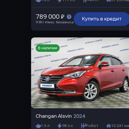
1.6 л
117 л.с
АКПП
61 255 км
789 000 ₽
Купить в кредит
9 951 ₽/мес. без взноса
В наличии
Changan Alsvin
2024
1.5 л
98 л.с
Робот
10 241 км