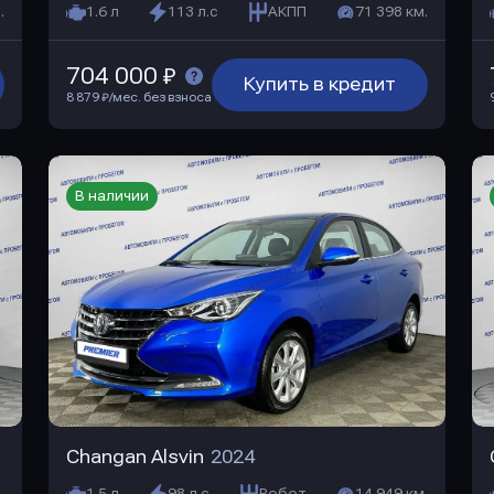
.
1.6 л
113 л.с
АКПП
71 398 км.
704 000 ₽
Купить в кредит
8 879 ₽/мес. без взноса
В наличии
Changan Alsvin
2024