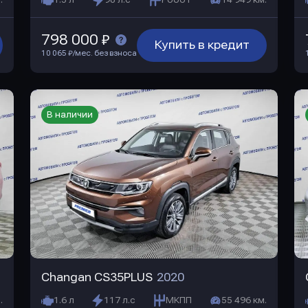
.
1.5 л
98 л.с
Робот
14 949 км.
798 000 ₽
Купить в кредит
10 065 ₽/мес. без взноса
В наличии
Changan CS35PLUS
2020
.
1.6 л
117 л.с
МКПП
55 496 км.