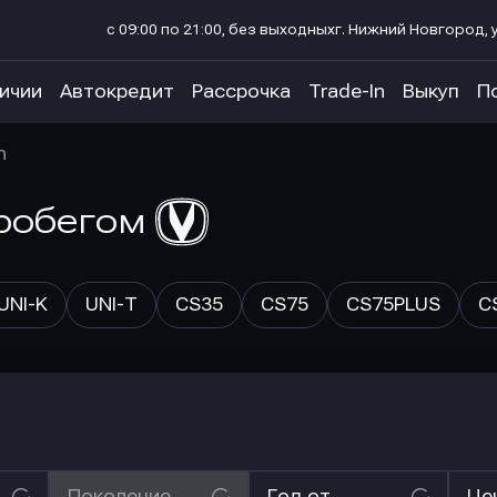
с 09:00 по 21:00, без выходных
г. Нижний Новгород, у
личии
Автокредит
Рассрочка
Trade-In
Выкуп
П
n
робегом
UNI-K
UNI-T
CS35
CS75
CS75PLUS
C
Поколение
Год от
Це