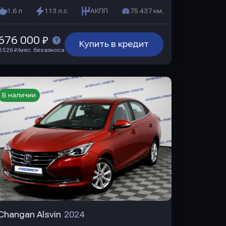
1.6 л
113 л.с
АКПП
75 437 км.
676 000 ₽
Купить в кредит
8 526 ₽/мес. без взноса
В наличии
Changan Alsvin
2024