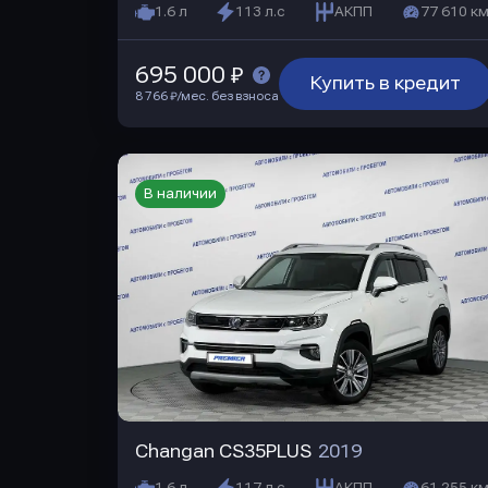
1.6 л
113 л.с
АКПП
77 610 км
695 000 ₽
Купить в кредит
8 766 ₽/мес. без взноса
В наличии
Changan CS35PLUS
2019