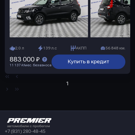
2.0 л
139 л.с
АКПП
56 848 км.
883 000 ₽
Купить в кредит
11 137 ₽/мес. без взноса
1
+7 (831) 280-48-45