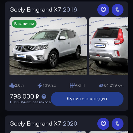
Geely Emgrand X7
2019
В наличии
2.0 л
139 л.с
АКПП
64 219 км.
798 000 ₽
Купить в кредит
10 065 ₽/мес. без взноса
Geely Emgrand X7
2020