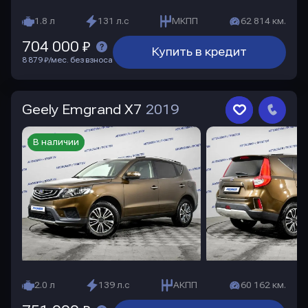
1.8 л
131 л.с
МКПП
62 814 км.
704 000 ₽
Купить в кредит
8 879 ₽/мес. без взноса
Geely Emgrand X7
2019
В наличии
2.0 л
139 л.с
АКПП
60 162 км.