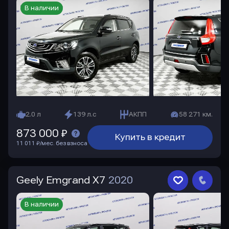
В наличии
2.0 л
139 л.с
АКПП
58 271 км.
873 000 ₽
Купить в кредит
11 011 ₽/мес. без взноса
Geely Emgrand X7
2020
В наличии