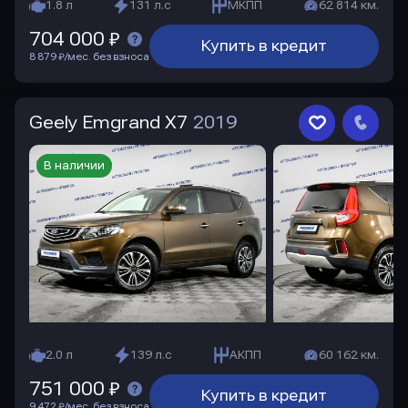
1.8 л
131 л.с
МКПП
62 814 км.
704 000 ₽
Купить в кредит
8 879 ₽/мес. без взноса
Geely Emgrand X7
2019
В наличии
2.0 л
139 л.с
АКПП
60 162 км.
751 000 ₽
Купить в кредит
9 472 ₽/мес. без взноса