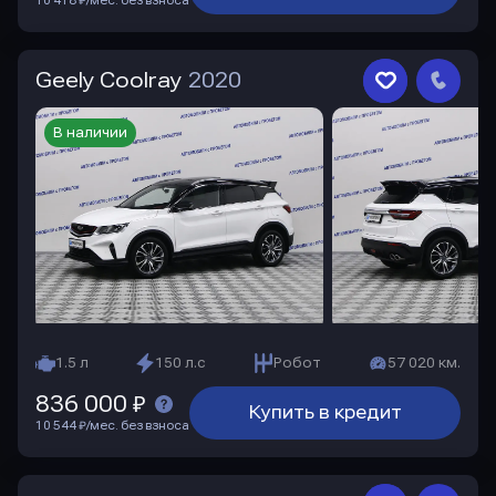
10 418 ₽/мес. без взноса
Geely Coolray
2020
В наличии
1.5 л
150 л.с
Робот
57 020 км.
836 000 ₽
Купить в кредит
10 544 ₽/мес. без взноса