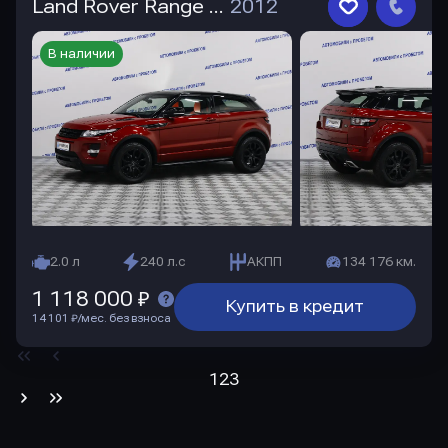
Land Rover Range Rover Evoque
2012
В наличии
2.0 л
240 л.с
АКПП
134 176 км.
1 118 000 ₽
Купить в кредит
14 101 ₽/мес. без взноса
1
2
3