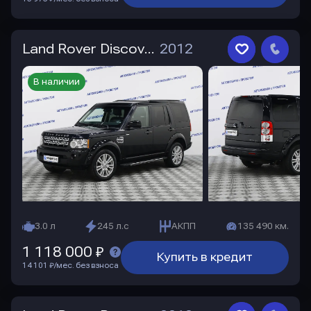
Land Rover Discovery
2012
В наличии
3.0 л
245 л.с
АКПП
135 490 км.
1 118 000 ₽
Купить в кредит
14 101 ₽/мес. без взноса